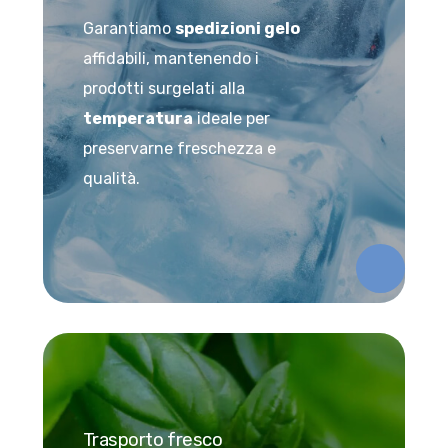
Garantiamo
spedizioni gelo
affidabili, mantenendo i
prodotti surgelati alla
temperatura
ideale per
preservarne freschezza e
qualità.
Trasporto fresco