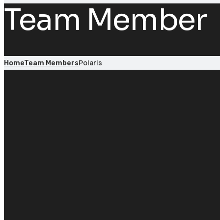
Team Member
Polaris
Home
Team Members